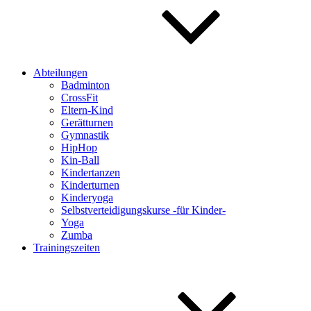
Abteilungen
Badminton
CrossFit
Eltern-Kind
Gerätturnen
Gymnastik
HipHop
Kin-Ball
Kindertanzen
Kinderturnen
Kinderyoga
Selbstverteidigungskurse -für Kinder-
Yoga
Zumba
Trainingszeiten