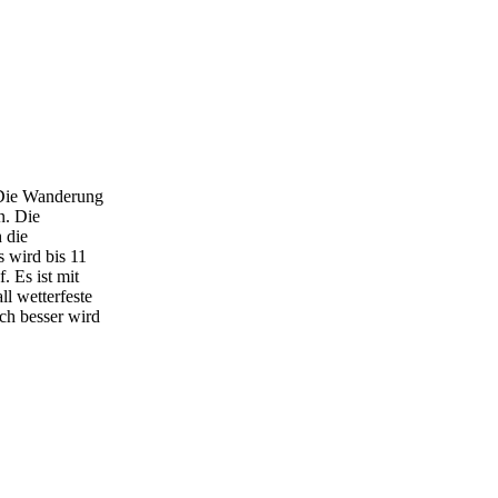
 Die Wanderung
n. Die
 die
s wird bis 11
 Es ist mit
ll wetterfeste
ch besser wird