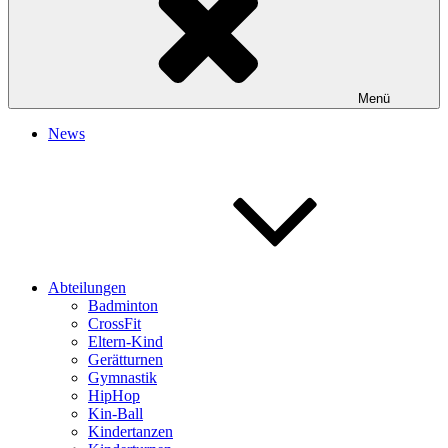
Menü
News
Abteilungen
Badminton
CrossFit
Eltern-Kind
Gerätturnen
Gymnastik
HipHop
Kin-Ball
Kindertanzen