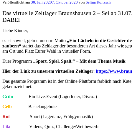
Veröffentlicht am
30. Juli 2020
7. Oktober 2020
von
Selina Koitzsch
Das virtuelle Zeltlager Braunshausen 2 – Sei ab 31.0
DABEI
Liebe Kinder,
es ist soweit, getreu unserm Motto
„Ein Lächeln in die Gesichter d
zaubern“
startet das Zeltlager der besonderen Art dieses Jahr wie gep
am Ort und Platz Eurer Wahl in virtueller Form.
Euer Programm
„Sport. Spiel. Spaß.“ – Mit dem Thema Musik
Hier der Link zu unserem virtuellen Zeltlager
:
https://www.brau
Das gesamte Programm ist in der Online-Plattform farblich nach Kate
gekennzeichnet:
Grün
Ein Live-Event (Lagerfeuer, Disco..)
Gelb
Bastelangebote
Rot
Sport (Lagertanz, Frühgymnastik)
Lila
Videos, Quiz, Challenge/Wettbewerb