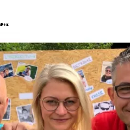
üßen!