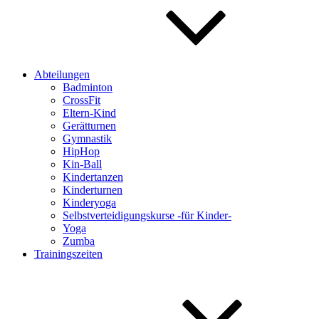
Abteilungen
Badminton
CrossFit
Eltern-Kind
Gerätturnen
Gymnastik
HipHop
Kin-Ball
Kindertanzen
Kinderturnen
Kinderyoga
Selbstverteidigungskurse -für Kinder-
Yoga
Zumba
Trainingszeiten