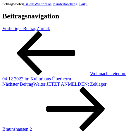
Schlagwörter
EsGehtWiederLos
,
Kinderfasching
,
Party
Beitragsnavigation
Vorheriger Beitrag
Zurück
Weihnachtsfeier am
04.12.2022 im Kulturhaus Überherrn
Nächster Beitrag
Weiter
JETZT ANMELDEN: Zeltlager
Braunshausen 2