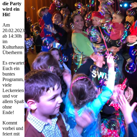
die Party
wird ein
Hit!
Am
20.02.2023
ab 14:30h
im
Kulturhaus
Überherrn
Es erwartet
Euch ein
buntes
Programm,
viele
Leckereien
und vor
allem Spaß
ohne
Ende!
Kommt
vorbei und
feiert mit