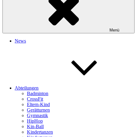
Menü
News
Abteilungen
Badminton
CrossFit
Eltern-Kind
Gerätturnen
Gymnastik
HipHop
Kin-Ball
Kindertanzen